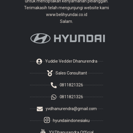
untuk menciptakan kenyamanan pelanggan.
Terimakasih telah mengunjungi website kami
www.belihyundai.co.id
Salam.
Yuddie Vedder Dhanurendra
Sales Consultant
0811821326
0811821326
yvdhanurendra@gmail.com
hyundaiindonesiaku
YV Dhanurendra Official