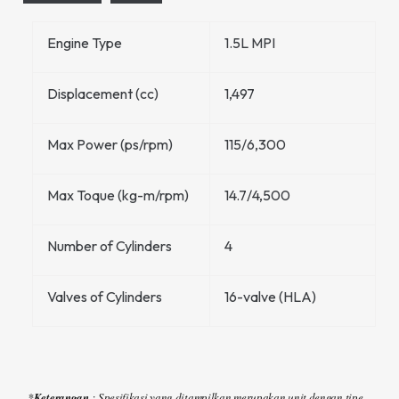
Engine Type
1.5L MPI
Displacement (cc)
1,497
Max Power (ps/rpm)
115/6,300
Max Toque (kg-m/rpm)
14.7/4,500
Number of Cylinders
4
Valves of Cylinders
16-valve (HLA)
*
Keterangan
: Spesifikasi yang ditampilkan merupakan unit dengan tipe