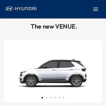
Lewati
ke
konten
The new VENUE.