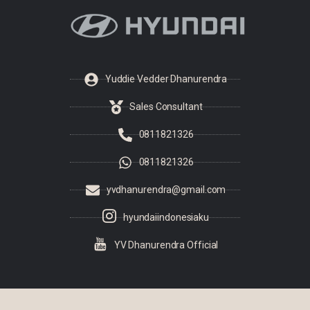
Yuddie Vedder Dhanurendra
Sales Consultant
0811821326
0811821326
yvdhanurendra@gmail.com
hyundaiindonesiaku
YV Dhanurendra Official